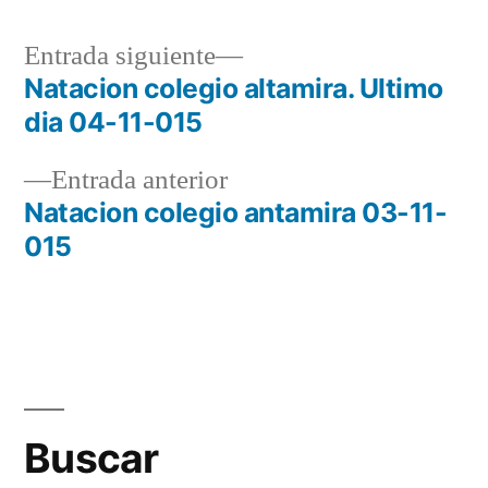
Entrada
Entrada siguiente
siguiente:
Natacion colegio altamira. Ultimo
Navegación
dia 04-11-015
de
Entrada
Entrada anterior
entradas
anterior:
Natacion colegio antamira 03-11-
015
Buscar