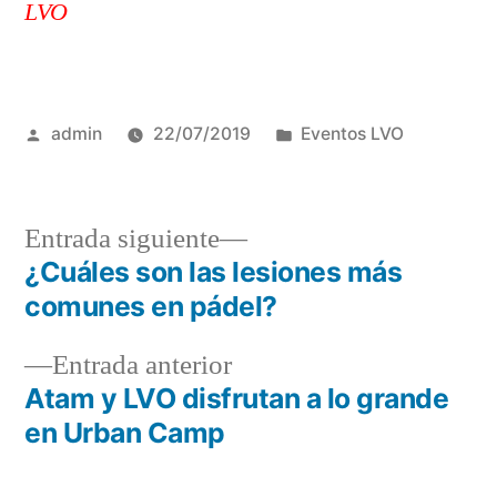
LVO
Publicado
Publicado
admin
22/07/2019
Eventos LVO
por
en
Entrada
Entrada siguiente
siguiente:
¿Cuáles son las lesiones más
Navegación
comunes en pádel?
de
Entrada
Entrada anterior
entradas
anterior:
Atam y LVO disfrutan a lo grande
en Urban Camp