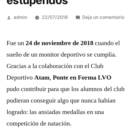
estupendos
Publicado
en
admin
22/07/2019
Deja un comentario
por
Re
dep
Fue un
24 de noviembre de 2018
cuando el
de
un
sueño de un monitor deportivo se cumplía.
añ
Gracias a la colaboración con el Club
esp
co
Deportivo
Atam
,
Ponte en Forma LVO
res
pudo contribuir para que los alumnos del club
est
pudieran conseguir algo que nunca habían
logrado: las ansiadas medallas en una
competición de natación.