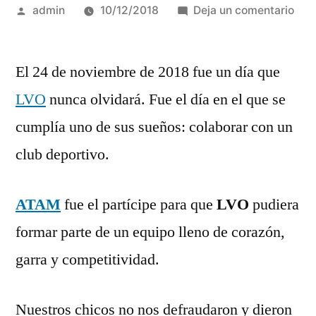
Publicado
en
admin
10/12/2018
Deja un comentario
por
LVO
y
El 24 de noviembre de 2018 fue un día que
Ata
deb
LVO
nunca olvidará. Fue el día en el que se
a
cumplía uno de sus sueños: colaborar con un
lo
gra
club deportivo.
en
el
ATAM
fue el partícipe para que
LVO
pudiera
I
Enc
formar parte de un equipo lleno de corazón,
de
garra y competitividad.
Nat
Nuestros chicos no nos defraudaron y dieron