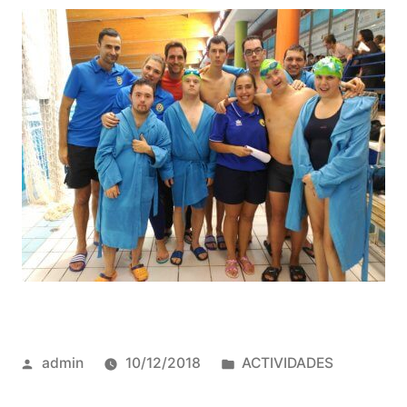
Publicado
Publicado
admin
10/12/2018
ACTIVIDADES
por
en