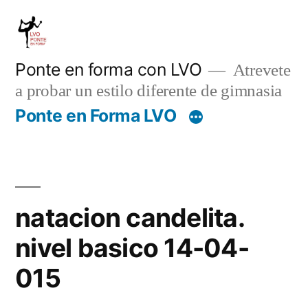
Saltar
al
contenido
Ponte en forma con LVO
Atrevete
a probar un estilo diferente de gimnasia
Ponte en Forma LVO
natacion candelita.
nivel basico 14-04-
015