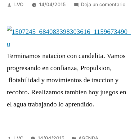
Publicado
en
LVO
14/04/2015
Deja un comentario
por
natac
candel
nivel
basic
14-
Terminamos natacion con candelita. Vamos
04-
015
progresando en confianza, Propulsion,
flotabilidad y movimientos de traccion y
recobro. Realizamos tambien hoy juegos en
el agua trabajando lo aprendido.
Publicado
Publicado
LVO
14/04/2015
AGENDA