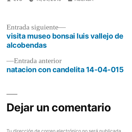
por
en
Entrada
Entrada siguiente
siguiente:
visita museo bonsai luis vallejo de
Navegación
alcobendas
de
Entrada
Entrada anterior
entradas
anterior:
natacion con candelita 14-04-015
Dejar un comentario
Tu dirección de correo electrónico no será publicada.