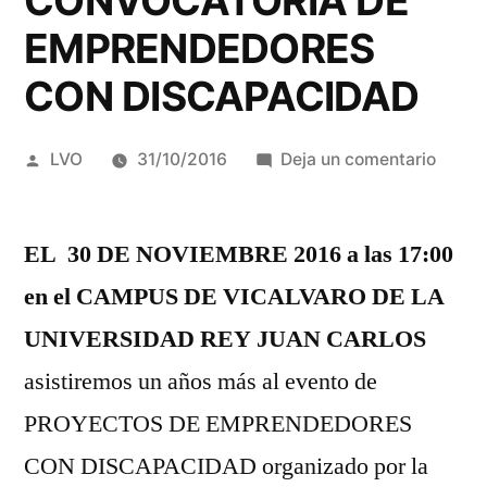
CONVOCATORIA DE
EMPRENDEDORES
CON DISCAPACIDAD
Publicado
en
LVO
31/10/2016
Deja un comentario
por
PRES
PROY
EL 30 DE NOVIEMBRE 2016 a las 17:00
PRES
A
en el CAMPUS DE VICALVARO DE LA
LA
UNIVERSIDAD REY JUAN CARLOS
II
CONV
asistiremos un años más al evento de
DE
PROYECTOS DE EMPRENDEDORES
EMPR
CON DISCAPACIDAD organizado por la
CON