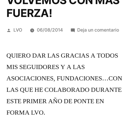
VOLVEMOS CON MÁS
FUERZA!
Publicado
en
LVO
06/08/2014
Deja un comentario
por
NOS
VAM
QUIERO DAR LAS GRACIAS A TODOS
DE
VACA
MIS SEGUIDORES Y A LAS
EN
ASOCIACIONES, FUNDACIONES…CON
SEPT
VOL
LAS QUE HE COLABORADO DURANTE
CON
ESTE PRIMER AÑO DE PONTE EN
MÁS
FORMA LVO.
FUER