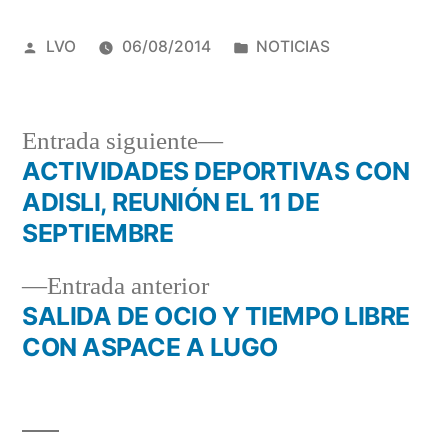
Publicado
Publicado
LVO
06/08/2014
NOTICIAS
por
en
Entrada
Entrada siguiente
siguiente:
ACTIVIDADES DEPORTIVAS CON
Navegación
ADISLI, REUNIÓN EL 11 DE
de
SEPTIEMBRE
entradas
Entrada
Entrada anterior
anterior:
SALIDA DE OCIO Y TIEMPO LIBRE
CON ASPACE A LUGO