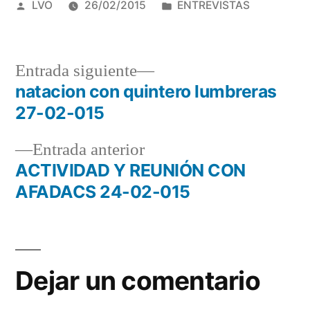
Publicado
Publicado
LVO
26/02/2015
ENTREVISTAS
15q
por
en
Entrada
Entrada siguiente
siguiente:
natacion con quintero lumbreras
Navegación
27-02-015
de
Entrada
Entrada anterior
entradas
anterior:
ACTIVIDAD Y REUNIÓN CON
AFADACS 24-02-015
Dejar un comentario