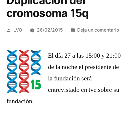
Duplicación del
cromosoma 15q
Publicado
en
LVO
26/02/2015
Deja un comentario
por
Entre
del
El día 27 a las 15:00 y 21:00
dueñ
y
de la noche el presidente de
cread
la fundación será
de
la
entrevistado en tve sobre su
funda
fundación.
Inver
Dupli
del
crom