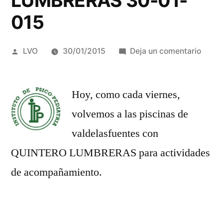
LUMBRERAS 30-01-
015
Publicado
en
LVO
30/01/2015
Deja un comentario
por
ACTI
DE
Hoy, como cada viernes,
PISCI
CON
volvemos a las piscinas de
QUIN
valdelasfuentes con
LUMB
30-
QUINTERO LUMBRERAS para actividades
01-
de acompañamiento.
015