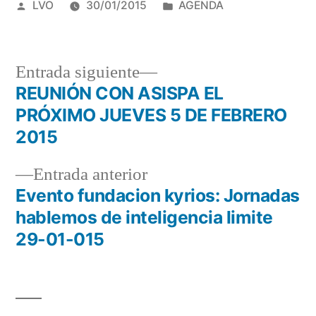
Publicado
Publicado
LVO
30/01/2015
AGENDA
por
en
Entrada
Entrada siguiente
siguiente:
REUNIÓN CON ASISPA EL
Navegación
PRÓXIMO JUEVES 5 DE FEBRERO
de
2015
entradas
Entrada
Entrada anterior
anterior:
Evento fundacion kyrios: Jornadas
hablemos de inteligencia limite
29-01-015